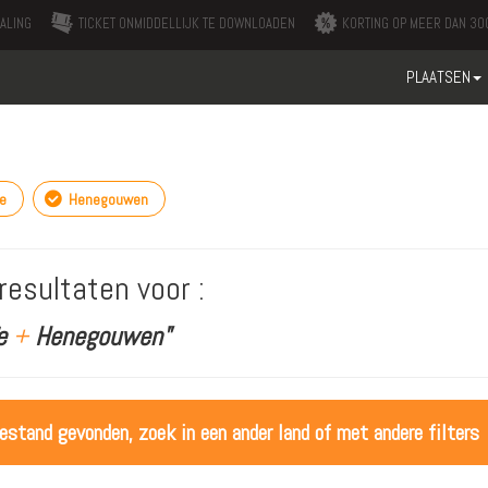
ALING
TICKET ONMIDDELLIJK TE DOWNLOADEN
KORTING OP MEER DAN 300
PLAATSEN
e
Henegouwen
resultaten voor :
ïe
+
Henegouwen"
estand gevonden, zoek in een ander land of met andere filters