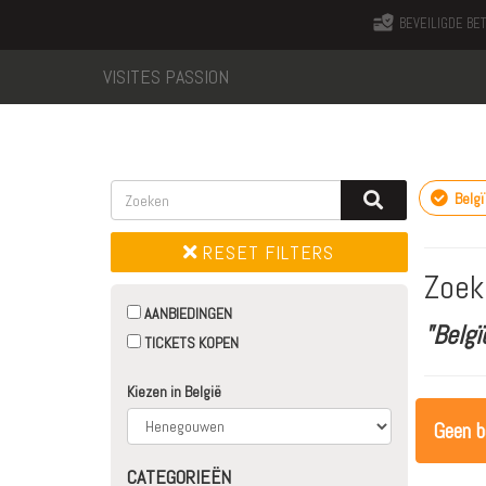
BEVEILIGDE BET
VISITES PASSION
Belgï
RESET FILTERS
Zoek
AANBIEDINGEN
"Belg
TICKETS KOPEN
Kiezen in België
Geen b
CATEGORIEËN