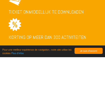
TICKET ONMIDDELLIJK TE DOWNLOADEN
KORTING OP MEER DAN 300 ACTIVITEITEN
Pour une meilleur expérience de navigation, notre site utilise les
Je suis d'accord
cookies
Plus d'infos
NEWSLETTER
VERZENDEN