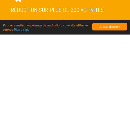
RÉDUCTION SUR PLUS DE 300 ACTIVITÉS
Pour une meilleur expérience de navigation, notre site utilise les
Je suis d'accord
cookies
Plus d'infos
NEWSLETTER
ENVOYER
FOLLOW US
LE RÉSEAU