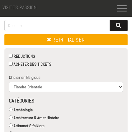
VISITES PASSION
Toggl
naviga
RÉINITIALISER
RÉDUCTIONS
ACHETER DES TICKETS
Choisir en Belgique
CATÉGORIES
Archéologie
Architecture & Art et Histoire
Artisanat & folklore