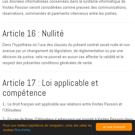
Les données informatisées conservées dans le système informatique de
Visites Passion seront considérées comme preuves des communications,
réservations, commandes et paiements intervenus entre les parties.
Article 16 : Nullité
Dans l'hypothèse où l'une des clauses du présent contrat serait nulle et non
avenue par un changement de législation, de réglementation ou par une
décision de justice, cela ne pourrait en aucun cas affecter la validité et le
respect des présentes conditions générales de vente.
Article 17 : Loi applicable et
compétence
1.- Le droit français est applicable aux relations entre Visites Passion et
l’Utilisateur.
2.- En cas de litige, l’Utilisateur s’adressera par priorité à Visites Passion dans
un but de conciliation et de solution amiable. En cas d’échec, seuls les
Pour une meilleur expérience de navigation, notre site utilise les
Je suis d'accord
cookies
Plus d'infos
Tribunaux du ressort de … sont compétents quels que soient les lieux