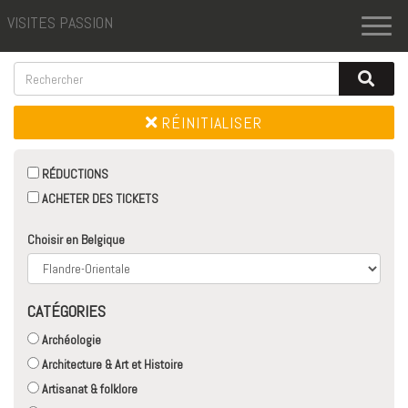
VISITES PASSION
Toggl
naviga
RÉINITIALISER
RÉDUCTIONS
ACHETER DES TICKETS
Choisir en Belgique
CATÉGORIES
Archéologie
Architecture & Art et Histoire
Artisanat & folklore