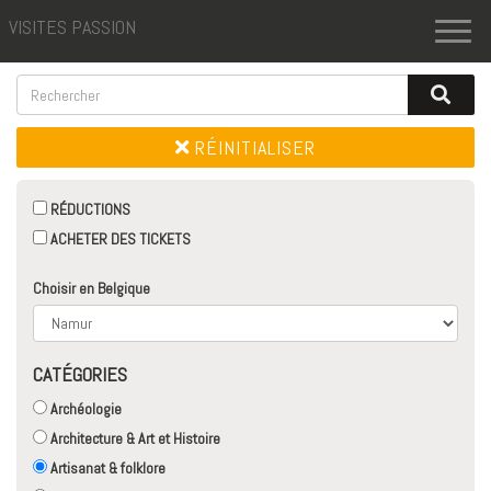
VISITES PASSION
Toggl
naviga
RÉINITIALISER
RÉDUCTIONS
ACHETER DES TICKETS
Choisir en Belgique
CATÉGORIES
Archéologie
Architecture & Art et Histoire
Artisanat & folklore