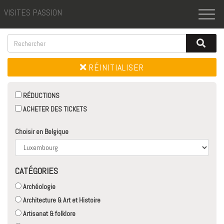
VISITES PASSION
Toggl
naviga
RÉINITIALISER
RÉDUCTIONS
ACHETER DES TICKETS
Choisir en Belgique
CATÉGORIES
Archéologie
Architecture & Art et Histoire
Artisanat & folklore