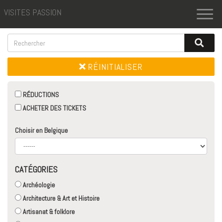
VISITES PASSION
Toggl
naviga
RÉINITIALISER
RÉDUCTIONS
ACHETER DES TICKETS
Choisir en Belgique
CATÉGORIES
Archéologie
Architecture & Art et Histoire
Artisanat & folklore