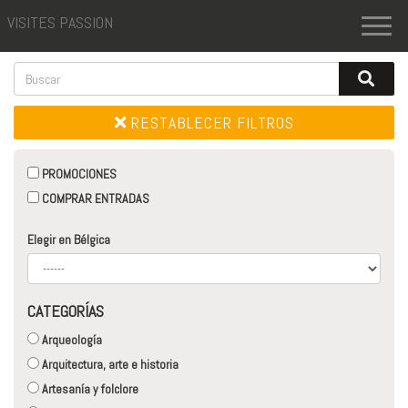
VISITES PASSION
Toggl
naviga
RESTABLECER FILTROS
PROMOCIONES
COMPRAR ENTRADAS
Elegir en Bélgica
CATEGORÍAS
Arqueología
Arquitectura, arte e historia
Artesanía y folclore