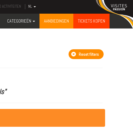
 ACTIVITEITEN
NL
CATEGORIEËN
AANBIEDINGEN
TICKETS KOPEN
Reset filters
ls"