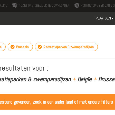
ALING
TICKET ONMIDDELLIJK TE DOWNLOADEN
KORTING OP MEER DAN 300
PLAATSEN
e
Brussels
Recreatieparken & zwemparadijzen
resultaten voor :
eatieparken & zwemparadijzen
+
Belgïe
+
Brusse
estand gevonden, zoek in een ander land of met andere filters