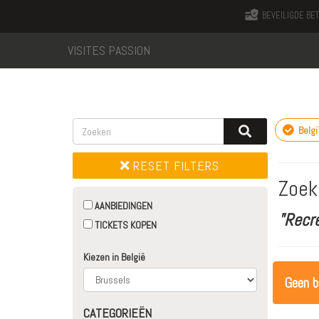
BEVEILIGDE BET
VISITES PASSION
Belgï
RESET FILTERS
Zoek
AANBIEDINGEN
"Recr
TICKETS KOPEN
Kiezen in België
Geen b
CATEGORIEËN