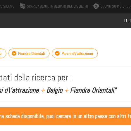
O SICURO
SCARICAMENTO IMMEDIATO DEL BIGLIETTO
SCONTI SU PIÙ DI 300
LUO
o
Fiandre Orientali
Parchi d\'attrazione
tati della ricerca per :
i d\'attrazione
+
Belgio
+
Fiandre Orientali"
 scheda disponibile, puoi cercare in un altro paese con altri fi