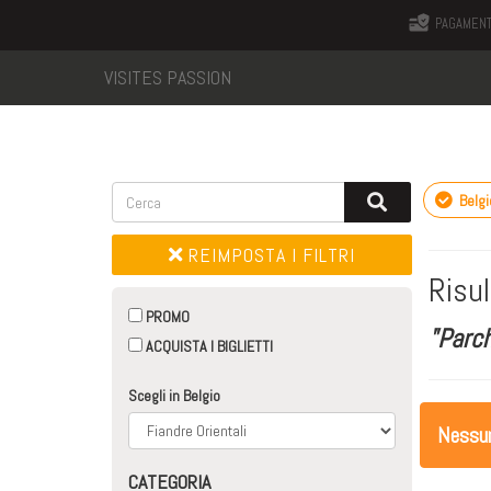
PAGAMENT
VISITES PASSION
Belgi
REIMPOSTA I FILTRI
Risul
PROMO
"Parch
ACQUISTA I BIGLIETTI
Scegli in Belgio
Nessuna
CATEGORIA