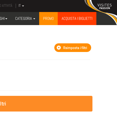
 ATTIVITÀ
IT
GHI
CATEGORIA
PROMO
ACQUISTA I BIGLIETTI
Reimposta i filtri
ltri