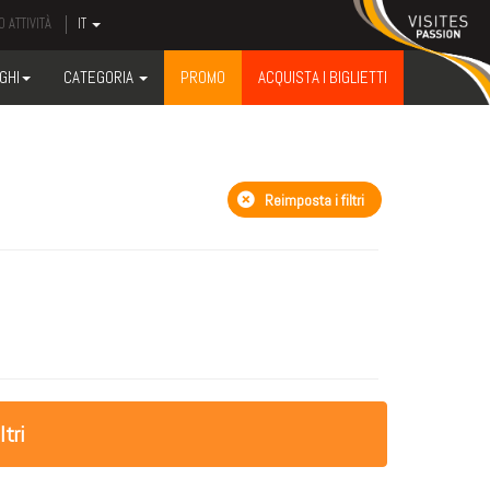
 ATTIVITÀ
IT
GHI
CATEGORIA
PROMO
ACQUISTA I BIGLIETTI
Reimposta i filtri
ltri