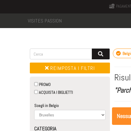
PAGAMENT
VISITES PASSION
Belgi
REIMPOSTA I FILTRI
Risul
PROMO
"Parch
ACQUISTA I BIGLIETTI
Scegli in Belgio
Nessuna
CATEGORIA