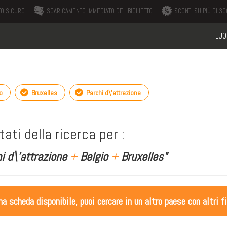
O SICURO
SCARICAMENTO IMMEDIATO DEL BIGLIETTO
SCONTI SU PIÙ DI 300
LUO
o
Bruxelles
Parchi d\'attrazione
tati della ricerca per :
i d\'attrazione
+
Belgio
+
Bruxelles"
 scheda disponibile, puoi cercare in un altro paese con altri fi