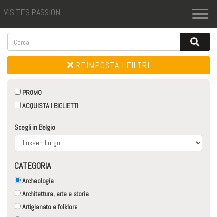
VISITES PASSION
Toggl
naviga
REIMPOSTA I FILTRI
PROMO
ACQUISTA I BIGLIETTI
Scegli in Belgio
CATEGORIA
Archeologia
Architettura, arte e storia
Artigianato e folklore