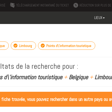
RISÉ
TÉLÉCHARGEMENT INSTANTANÉ DU TICKET
RÉDUCTION SUR PLUS DE 
LIEUX
ique
Limbourg
Points d\'information touristique
ltats de la recherche pour :
s d\'information touristique
+
Belgique
+
Limbour
 fiche trouvée, vous pouvez rechercher dans un autre pays ou av