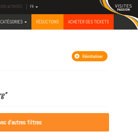
300 ACTIVITÉS
FR
CATÉGORIES
RÉDUCTIONS
ACHETER DES TICKETS
Réinitialiser
g"
ec d'autres filtres