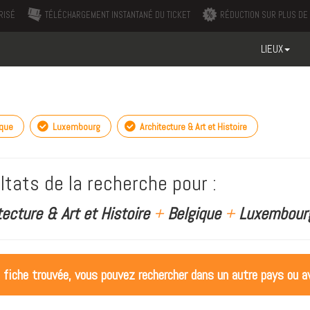
RISÉ
TÉLÉCHARGEMENT INSTANTANÉ DU TICKET
RÉDUCTION SUR PLUS DE 
LIEUX
ique
Luxembourg
Architecture & Art et Histoire
ltats de la recherche pour :
tecture & Art et Histoire
+
Belgique
+
Luxembour
 fiche trouvée, vous pouvez rechercher dans un autre pays ou av