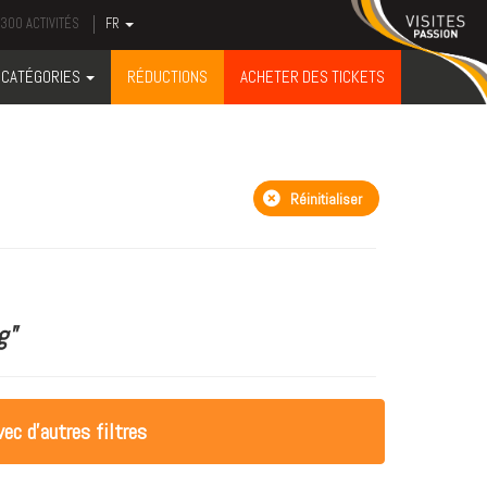
300 ACTIVITÉS
FR
CATÉGORIES
RÉDUCTIONS
ACHETER DES TICKETS
Réinitialiser
g"
ec d'autres filtres