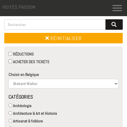
VISITES PASSION
Toggl
naviga
RÉINITIALISER
RÉDUCTIONS
ACHETER DES TICKETS
Choisir en Belgique
CATÉGORIES
Archéologie
Architecture & Art et Histoire
Artisanat & folklore