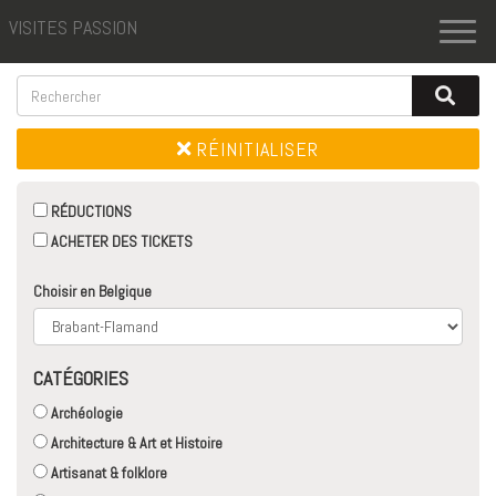
VISITES PASSION
Toggl
naviga
RÉINITIALISER
RÉDUCTIONS
ACHETER DES TICKETS
Choisir en Belgique
CATÉGORIES
Archéologie
Architecture & Art et Histoire
Artisanat & folklore