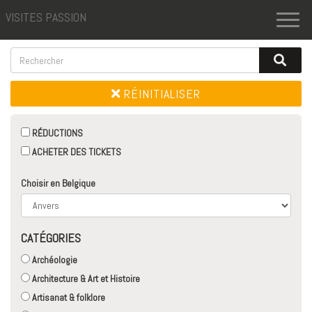
VISITES PASSION
Toggl
naviga
RÉINITIALISER
RÉDUCTIONS
ACHETER DES TICKETS
Choisir en Belgique
CATÉGORIES
Archéologie
Architecture & Art et Histoire
Artisanat & folklore