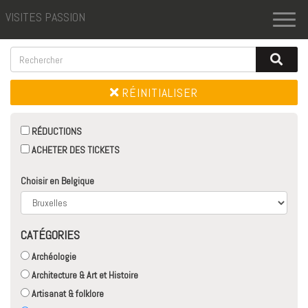
VISITES PASSION
Toggl
naviga
RÉINITIALISER
RÉDUCTIONS
ACHETER DES TICKETS
Choisir en Belgique
CATÉGORIES
Archéologie
Architecture & Art et Histoire
Artisanat & folklore