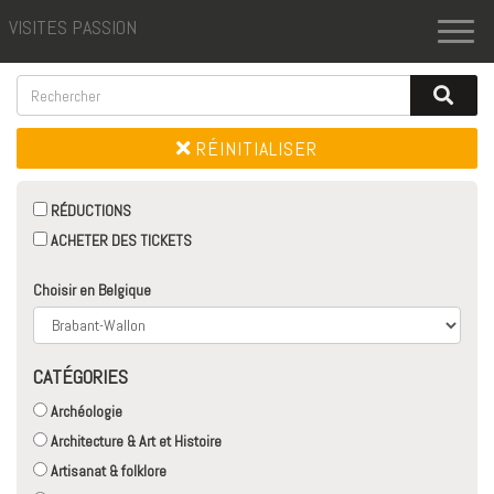
VISITES PASSION
Toggl
naviga
RÉINITIALISER
RÉDUCTIONS
ACHETER DES TICKETS
Choisir en Belgique
CATÉGORIES
Archéologie
Architecture & Art et Histoire
Artisanat & folklore