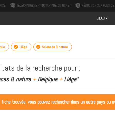
RISÉ
TÉLÉCHARGEMENT INSTANTANÉ DU TICKET
RÉDUCTION SUR PLUS DE 
LIEUX
ique
Liège
Sciences & nature
ltats de la recherche pour :
nces & nature
+
Belgique
+
Liège"
 fiche trouvée, vous pouvez rechercher dans un autre pays ou av