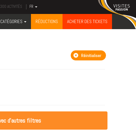
300 ACTIVITÉS
FR
CATÉGORIES
RÉDUCTIONS
ACHETER DES TICKETS
Réinitialiser
ec d'autres filtres