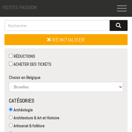
VISITES PASSION
Toggl
naviga
RÉINITIALISER
RÉDUCTIONS
ACHETER DES TICKETS
Choisir en Belgique
CATÉGORIES
Archéologie
Architecture & Art et Histoire
Artisanat & folklore