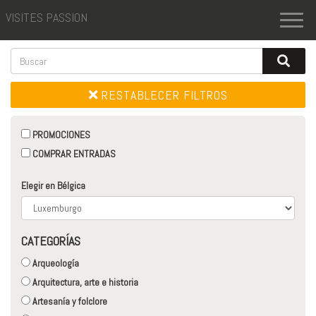
VISITES PASSION
Toggl
naviga
RESTABLECER FILTROS
PROMOCIONES
COMPRAR ENTRADAS
Elegir en Bélgica
CATEGORÍAS
Arqueología
Arquitectura, arte e historia
Artesanía y folclore