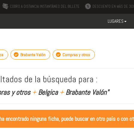
COBRO A DISTANCIA INSTANTÁNEO DEL BILLETE
DESCUENTO EN MÁS DE 300
LUGARES
ca
Brabante Valón
Compras y otros
ltados de la búsqueda para :
ras y otros
+
Belgica
+
Brabante Valón"
ha encontrado ninguna ficha, puede buscar en otro país o con ot