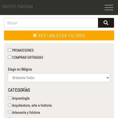
VISITES PASSION
Toggl
naviga
RESTABLECER FILTROS
PROMOCIONES
COMPRAR ENTRADAS
Elegir en Bélgica
CATEGORÍAS
Arqueología
Arquitectura, arte e historia
Artesanía y folclore