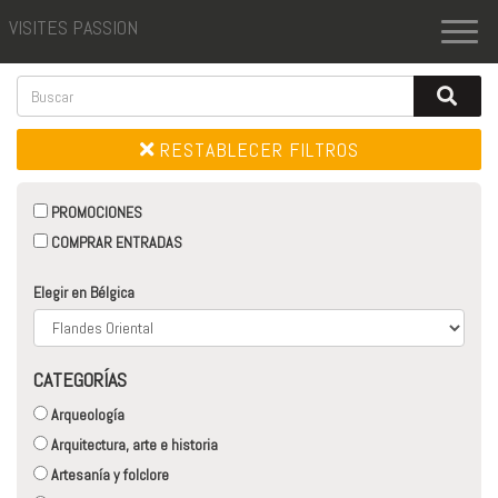
VISITES PASSION
Toggl
naviga
RESTABLECER FILTROS
PROMOCIONES
COMPRAR ENTRADAS
Elegir en Bélgica
CATEGORÍAS
Arqueología
Arquitectura, arte e historia
Artesanía y folclore