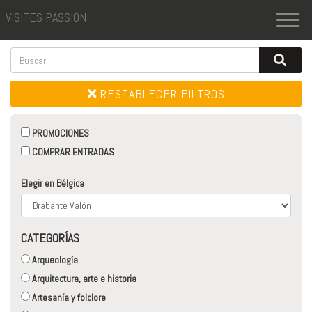
VISITES PASSION
Toggl
naviga
RESTABLECER FILTROS
PROMOCIONES
COMPRAR ENTRADAS
Elegir en Bélgica
CATEGORÍAS
Arqueología
Arquitectura, arte e historia
Artesanía y folclore