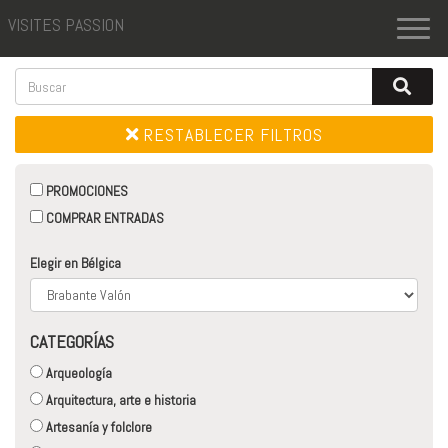
VISITES PASSION
Toggl
naviga
RESTABLECER FILTROS
PROMOCIONES
COMPRAR ENTRADAS
Elegir en Bélgica
CATEGORÍAS
Arqueología
Arquitectura, arte e historia
Artesanía y folclore