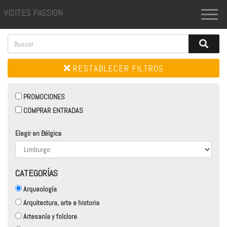
VISITES PASSION
Toggl
naviga
RESTABLECER FILTROS
PROMOCIONES
COMPRAR ENTRADAS
Elegir en Bélgica
CATEGORÍAS
Arqueología
Arquitectura, arte e historia
Artesanía y folclore