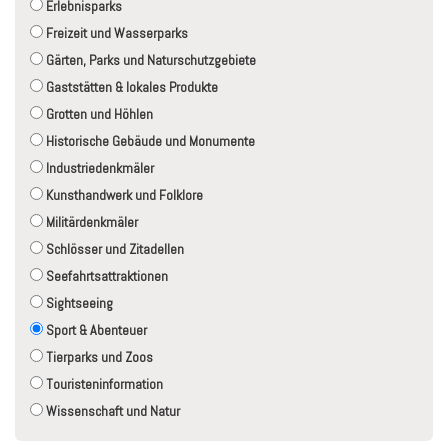
Erlebnisparks
Freizeit und Wasserparks
Gärten, Parks und Naturschutzgebiete
Gaststätten & lokales Produkte
Grotten und Höhlen
Historische Gebäude und Monumente
Industriedenkmäler
Kunsthandwerk und Folklore
Militärdenkmäler
Schlösser und Zitadellen
Seefahrtsattraktionen
Sightseeing
Sport & Abenteuer
Tierparks und Zoos
Touristeninformation
Wissenschaft und Natur