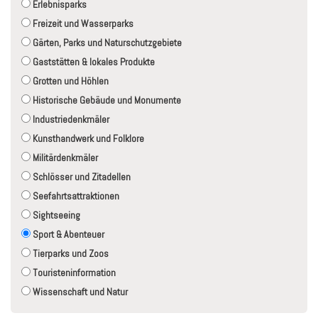
Erlebnisparks
Freizeit und Wasserparks
Gärten, Parks und Naturschutzgebiete
Gaststätten & lokales Produkte
Grotten und Höhlen
Historische Gebäude und Monumente
Industriedenkmäler
Kunsthandwerk und Folklore
Militärdenkmäler
Schlösser und Zitadellen
Seefahrtsattraktionen
Sightseeing
Sport & Abenteuer
Tierparks und Zoos
Touristeninformation
Wissenschaft und Natur