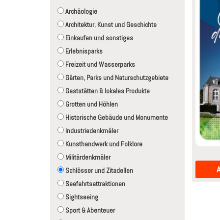
Archäologie
Architektur, Kunst und Geschichte
Einkaufen und sonstiges
Erlebnisparks
Freizeit und Wasserparks
Gärten, Parks und Naturschutzgebiete
Gaststätten & lokales Produkte
Grotten und Höhlen
Historische Gebäude und Monumente
Industriedenkmäler
Kunsthandwerk und Folklore
Militärdenkmäler
Schlösser und Zitadellen
Seefahrtsattraktionen
Sightseeing
Sport & Abenteuer