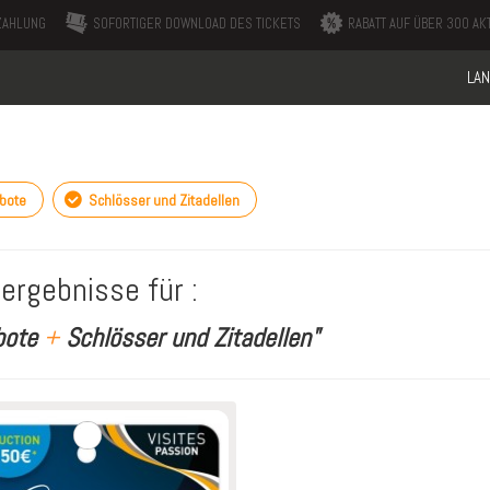
ZAHLUNG
SOFORTIGER DOWNLOAD DES TICKETS
RABATT AUF ÜBER 300 AKT
LA
bote
Schlösser und Zitadellen
ergebnisse für :
bote
+
Schlösser und Zitadellen"