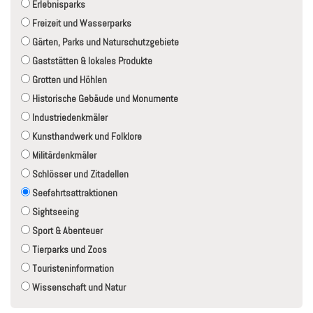
Erlebnisparks
Freizeit und Wasserparks
Gärten, Parks und Naturschutzgebiete
Gaststätten & lokales Produkte
Grotten und Höhlen
Historische Gebäude und Monumente
Industriedenkmäler
Kunsthandwerk und Folklore
Militärdenkmäler
Schlösser und Zitadellen
Seefahrtsattraktionen
Sightseeing
Sport & Abenteuer
Tierparks und Zoos
Touristeninformation
Wissenschaft und Natur