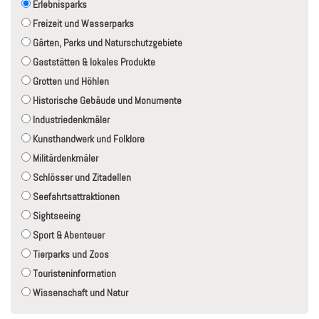
Erlebnisparks
Freizeit und Wasserparks
Gärten, Parks und Naturschutzgebiete
Gaststätten & lokales Produkte
Grotten und Höhlen
Historische Gebäude und Monumente
Industriedenkmäler
Kunsthandwerk und Folklore
Militärdenkmäler
Schlösser und Zitadellen
Seefahrtsattraktionen
Sightseeing
Sport & Abenteuer
Tierparks und Zoos
Touristeninformation
Wissenschaft und Natur